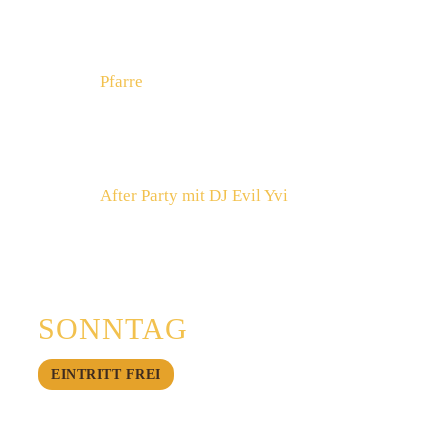
21:40
Lara Hulo
22:50
Pfarre
IM MURMALE BAU
23:20
Fatoni
00:30
After Party mit DJ Evil Yvi
IM ZELT
30.8.
SONNTAG
EINTRITT FREI
11:00
Frühschoppen mit Fritz Ostermayer &