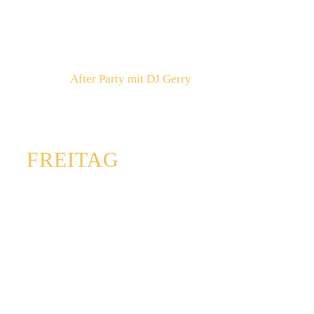
21:00
Biostyla
22:00
Josefine
23:00
After Party mit DJ Gerry
28.8.
FREITAG
16:00
Einlass
17:00
Bieranstich mit DJ Tabak
18:00
Glut
19:15
The Zew