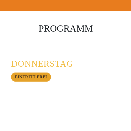
PROGRAMM
27.8.
DONNERSTAG
EINTRITT FREI
17:00
Einlass
19:00
Blossom Pile
20:00
Borderlane