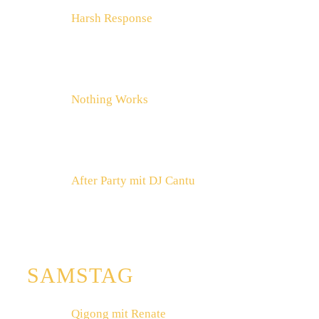
20:15
Harsh Response
IM MURMALE BAU
20:50
Endless Wellness
22:00
Nothing Works
IM MURMALE BAU
22:40
Voodoo Jürgens & Die Ansa Panier
00:00
After Party mit DJ Cantu
IM ZELT
29.8.
SAMSTAG
10:30
Qigong mit Renate