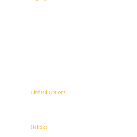
12:00
Start Wanderung
12:30
Paul Sies auf der Weide
14:15
Fuzzman & the Singin' Rebels feat. JTK
Loibach auf Emmis Mosthütte
17:30
Dirk Stermann
18:50
Das Schottische Prinzip
19:40
Limited Options
IM MURMALE BAU
20:10
Tristan Brusch
21:10
Hektiks
IM MURMALE BAU