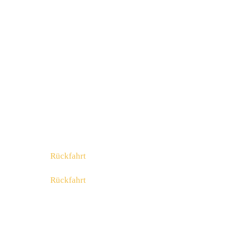
11:15
Bahnhof Bleiburg Stadt
11:18
Bahnhof Bleiburg Land
11:20
Gasthof Loser
11:25
Pirkdorfer See
11:30
Gasthof Feistritz
11:35
Ankunft FUZZSTOCK
02:00
Rückfahrt
03:00
Rückfahrt