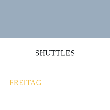
SHUTTLES
28.8.
FREITAG
16:15
Bahnhof Bleiburg Stadt
16:18
Bahnhof Bleiburg Land