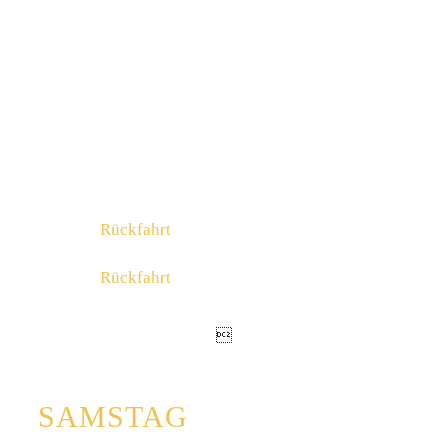
16:20
Gasthof Loser
16:25
Pirkdorfer See
16:30
Gasthof Feistritz
16:35
Ankunft FUZZSTOCK
02:00
Rückfahrt
03:00
Rückfahrt

29.8.
SAMSTAG